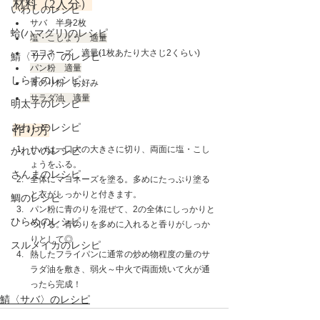
材料（2人分）
いわしのレシピ
サバ　半身2枚
蛤(ハマグリ)のレシピ
塩・こしょう　適量
マヨネーズ　適量(1枚あたり大さじ2くらい)
鯖〈サバ〉のレシピ
パン粉　適量
しらすのレシピ
青のり粉　お好み
サラダ油　適量
明太子のレシピ
さわらのレシピ
作り方
サバは一口大の大きさに切り、両面に塩・こし
かれいのレシピ
ょうをふる。
さんまのレシピ
全体にマヨネーズを塗る。多めにたっぷり塗る
と衣がしっかりと付きます。
鯛のレシピ
パン粉に青のりを混ぜて、2の全体にしっかりと
ひらめのレシピ
つける。青のりを多めに入れると香りがしっか
りとして◎
スルメイカのレシピ
熱したフライパンに通常の炒め物程度の量のサ
ラダ油を敷き、弱火～中火で両面焼いて火が通
ったら完成！
鯖〈サバ〉のレシピ