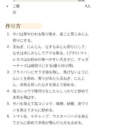
ご飯　　　　　　　　　　　　　　　　　　4人
分　　　
作り方　　　　
サバは骨やひれを取り除き、皮ごと荒くみじん
切りにする。
玉ねぎ、にんじん、なすもみじん切りにして、
なすは水にさらしてアクを取る。(プチ)トマト、
レタスはお好みの食べやすい大きさに、チェダ
ーチーズは細切りにする(盛り付け用)。
フライパンにサラダ油を熱し、焦げないように
んにくを炒め、香りが出たら玉ねぎ、にんじ
ん、水気を切ったなすを加えて炒める。
塩コショウで味付けをしたらしっかりと炒めて
水気を飛ばす。
サバを加えて塩コショウ、味噌、砂糖、赤ワイ
ンを加えてさらに炒める。
トマト缶、ケチャップ、ウスターソースを加え
てさらに炒めて水気が飛んだら火を止める。
ご飯にレタス、6をのせてトマト、チェダーチー