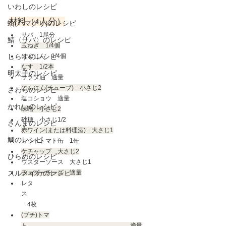
いわしのレシピ
材料（4人分）
蛤(ハマグリ)のレシピ
サバ　1尾分
鯖〈サバ〉のレシピ
玉ねぎ　1/4個
しらすのレシピ
にんじん　1/4個
なす　1/2本
明太子のレシピ
サラダ油　適量
にんにく(チューブ)　小さじ2
さわらのレシピ
塩コショウ　適量
かれいのレシピ
味噌　小さじ2
砂糖　小さじ1/2
さんまのレシピ
赤ワイン(または料理酒)　大さじ1
鯛のレシピ
カットトマト缶　1缶
ケチャップ　大さじ2
ひらめのレシピ
ウスターソース　大さじ1
スルメイカのレシピ
チェダーチーズ　適量
レタ
ス　　　　　　　　　　　　　　　　　　　　
　4枚
(プチ)トマ
ト　　　　　　　　　　　　　　　　　適量