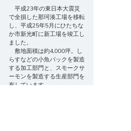
平成23年の東日本大震災
で全損した那珂湊工場を移転
し、平成25年5月にひたちな
か市新光町に新工場を竣工し
ました。
敷地面積は約4,000坪。し
らすなどの小魚パックを製造
する加工部門と、スモークサ
ーモンを製造する生産部門を
有しています。
さらに、令和2年5月には
新加工センターを増設し、量
販店向けの刺身用小分けパッ
ク製品の生産を開始。
時代のニーズに応える多様な